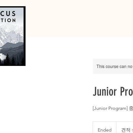
This course can no
Junior P
[Junior Prog
견
적
Ended
E
견적 
상