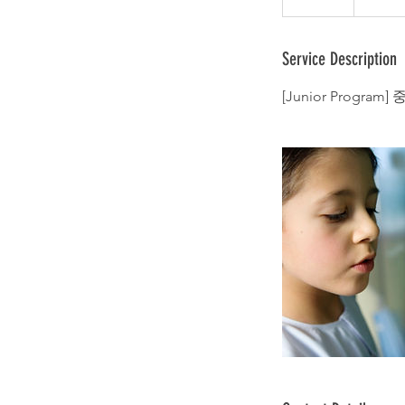
n
담
필
d
요
e
Service Description
d
[Junior Prog