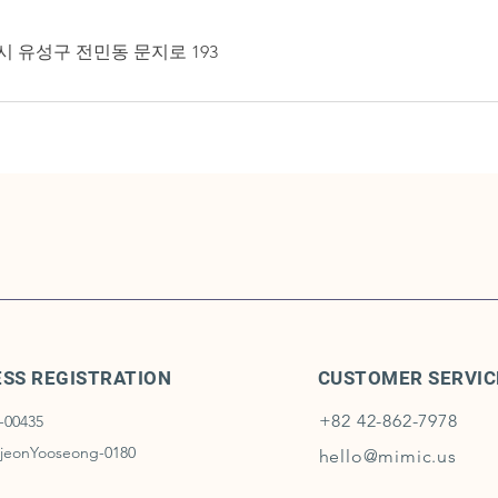
 유성구 전민동 문지로 193
ESS REGISTRATION
CUSTOMER SERVIC
+82 42-862-7978
-00435
jeonYooseong-0180
hello@mimic.us